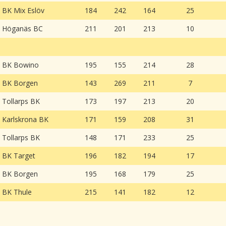
BK Mix Eslöv
184
242
164
25
Höganäs BC
211
201
213
10
BK Bowino
195
155
214
28
BK Borgen
143
269
211
7
Tollarps BK
173
197
213
20
Karlskrona BK
171
159
208
31
Tollarps BK
148
171
233
25
BK Target
196
182
194
17
BK Borgen
195
168
179
25
BK Thule
215
141
182
12