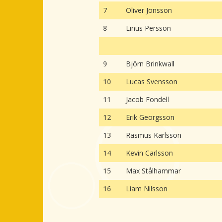
7
Oliver Jönsson
8
Linus Persson
9
Björn Brinkwall
10
Lucas Svensson
11
Jacob Fondell
12
Erik Georgsson
13
Rasmus Karlsson
14
Kevin Carlsson
15
Max Stålhammar
16
Liam Nilsson