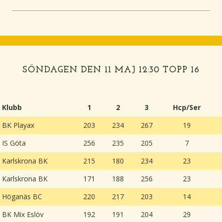
SÖNDAGEN DEN 11 MAJ 12:30 TOPP 16
Klubb
1
2
3
Hcp/Ser
BK Playax
203
234
267
19
IS Göta
256
235
205
7
Karlskrona BK
215
180
234
23
Karlskrona BK
171
188
256
23
Höganäs BC
220
217
203
14
BK Mix Eslöv
192
191
204
29