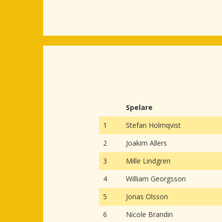
Spelare
1
Stefan Holmqvist
2
Joakim Allers
3
Mille Lindgren
4
William Georgsson
5
Jonas Olsson
6
Nicole Brandin