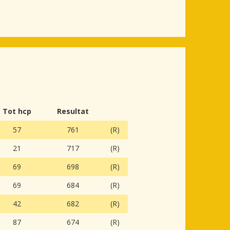
Tot hcp
Resultat
57
761
(R)
21
717
(R)
69
698
(R)
69
684
(R)
42
682
(R)
87
674
(R)