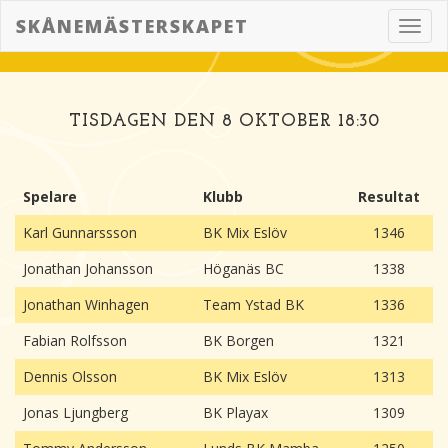
SKÅNEMÄSTERSKAPET
Toggl
navig
TISDAGEN DEN 8 OKTOBER 18:30
Spelare
Klubb
Resultat
Karl Gunnarssson
BK Mix Eslöv
1346
Jonathan Johansson
Höganäs BC
1338
Jonathan Winhagen
Team Ystad BK
1336
Fabian Rolfsson
BK Borgen
1321
Dennis Olsson
BK Mix Eslöv
1313
Jonas Ljungberg
BK Playax
1309