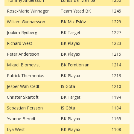
Tommy Andersson
Lunds BK Mamba
1250
Rose-Marie Winhagen
Team Ystad BK
1245
William Gunnarsson
BK Mix Eslöv
1229
Joakim Rydberg
BK Target
1227
Richard West
BK Playax
1223
Peter Andersson
BK Playax
1215
Mikael Blomqvist
BK Femtionian
1214
Patrick Thermenius
BK Playax
1213
Jesper Wahlstedt
IS Göta
1210
Christer Skartoft
BK Target
1194
Sebastian Persson
IS Göta
1184
Yvonne Berndt
BK Playax
1165
Lya West
BK Playax
1108