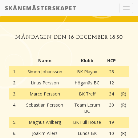
SKÅNEMÄSTERSKAPET
Toggl
navig
MÅNDAGEN DEN 16 DECEMBER 18:30
Namn
Klubb
HCP
1.
Simon Johansson
BK Playax
28
2.
Linus Persson
Höganäs BC
12
3.
Marco Persson
BK Treff
34
(R)
4.
Sebastian Persson
Team Lerum
30
(R)
BC
5.
Magnus Ahlberg
BK Full House
19
6.
Joakim Allers
Lunds BK
10
(R)