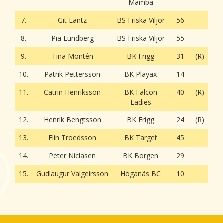
Mamba
7.
Git Lantz
BS Friska Viljor
56
8.
Pia Lundberg
BS Friska Viljor
55
9.
Tina Montén
BK Frigg
31
(R)
10.
Patrik Pettersson
BK Playax
14
11.
Catrin Henriksson
BK Falcon
40
(R)
Ladies
12.
Henrik Bengtsson
BK Frigg
24
(R)
13.
Elin Troedsson
BK Target
45
14.
Peter Niclasen
BK Borgen
29
15.
Gudlaugur Valgeirsson
Höganäs BC
10